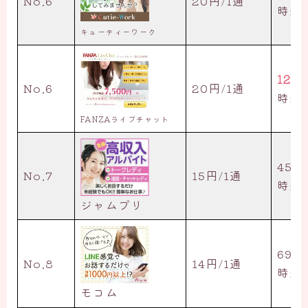
No.6
20円/1通
時給3
キューティーワーク
125
No.6
20円/1通
時給7
FANZAライブチャット
45円
No.7
15円/1通
時給2
ジャムプリ
69円
No.8
14円/1通
時給4
モコム