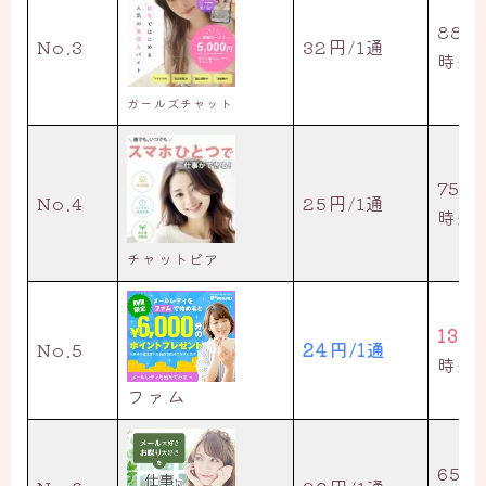
88円
No.3
32円/1通
時給5
ガールズチャット
75円
No.4
25円/1通
時給4
チャットピア
138
No.5
24円/1通
時給8
ファム
65円