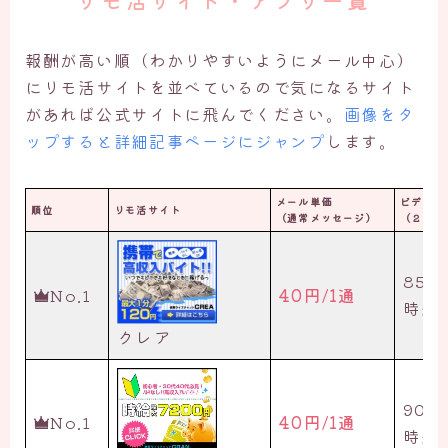
リモ活サイト・アプリ一覧
報酬が高い順（わかりやすいようにメール中心）
にリモ活サイトを並べているので気になるサイト
があれば公式サイトに飛んでください。
画像をタ
ップすると詳細記事ページにジャンプ
します。
メール単価
ビデオチ
順位
リモ活サイト
（通常メッセージ）
（２ショ
85円
No.1
40円/1通
時給5
クレア
90円
No.1
40円/1通
時給5