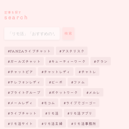
記事を探す
search
検索
FANZAライブチャット
アスタリスク
ガールズチャット
キューティーワーク
グラン
チャットピア
チャットレディ
チャトレ
テレフォンレディ
ビーボ
ファム
ブライトグループ
ポケットワーク
メルレ
メールレディ
モコム
ライブでゴーゴー
ライブチャット
リモ活
リモ活アプリ
リモ活サイト
リモ活主婦
リモ活事務所