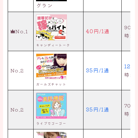
グラン
90円
No.1
40円/1通
時給5
キャンディートーク
120
No.2
35円/1通
時給7
ガールズチャット
70円
No.2
35円/1通
時給4
ライブでゴーゴー