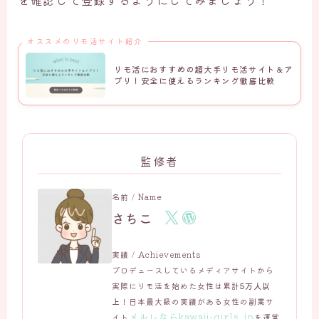
オススメのリモ活サイト紹介
リモ活におすすめの超大手リモ活サイト＆ア
プリ！安全に使えるランキング徹底比較
監修者
名前 / Name
さちこ
実績 / Achievements
プロデュースしているメディアサイトから
実際にリモ活を始めた女性は累計
5万人以
上
！日本最大級の実績がある女性の副業サ
メルレならkawaii-girls.jp
イト
を運営