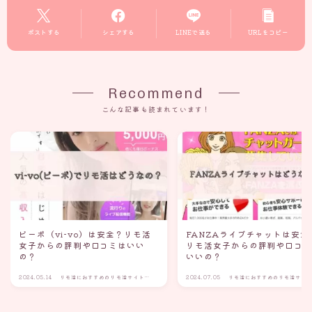
ポストする
シェアする
LINEで送る
URLをコピー
Recommend
こんな記事も読まれています！
ビーボ（vi-vo）は安全？リモ活
FANZAライブチャットは安全
女子からの評判や口コミはいい
リモ活女子からの評判や口コ
の？
いいの？
2024.05.14
リモ活におすすめのリモ活サイト・
2024.07.05
リモ活におすすめのリモ活サイ
アプリ
アプリ