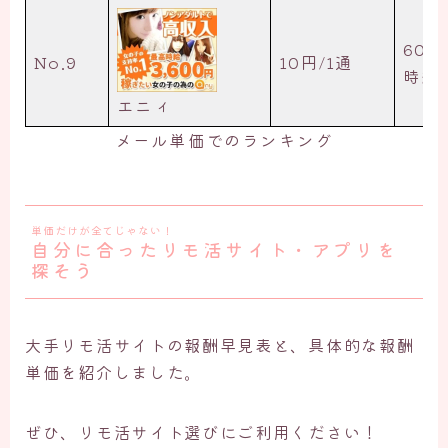
60円
No.9
10円/1通
時給3
エニィ
メール単価でのランキング
単価だけが全てじゃない！
自分に合ったリモ活サイト・アプリを
探そう
大手リモ活サイトの報酬早見表と、具体的な報酬
単価を紹介しました。
ぜひ、リモ活サイト選びにご利用ください！