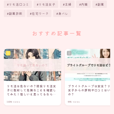
リモ活口コミ
リモ活女子
主婦
内職
副業
副業詐欺
在宅ワーク
身バレ
おすすめ記事一覧
リモ活は危ないの？現役リモ活女
ブライトグループは安全？リ
子に取材して危険なことを確認し
女子からの評判や口コミはい
てみた！怪しいと思ってるなら読
の？
んでみて
1104
views
681
views