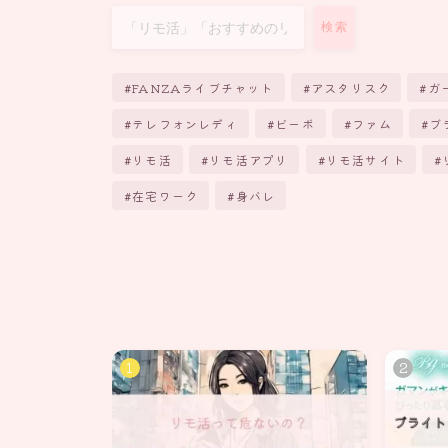
検索
FANZAライブチャット
アスタリスク
ガ
テレフォンレディ
ビーボ
ファム
ブ
リモ活
リモ活アプリ
リモ活サイト
在宅ワーク
身バレ