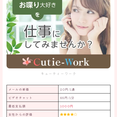
キューティーワーク
メールの単価
20円/1通
ビデオチャット
65円/1分
最低支払額
1000円
女性からの評価
