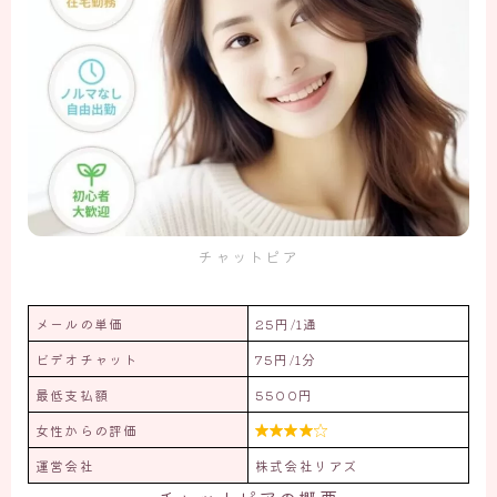
チャットピア
メールの単価
25円/1通
ビデオチャット
75円/1分
最低支払額
5500円
女性からの評価

運営会社
株式会社リアズ