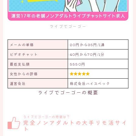
ライブでゴーゴー
メールの単価
20円から35円/1通
ビデオチャット
40円から70円/1分
最低支払額
5550円
女性からの評価

運営会社
株式会社ハイスペック
ライブでゴーゴーの概要
ライブでゴーゴーの特徴は？
完全ノンアダルトの大手リモ活サイ
ト