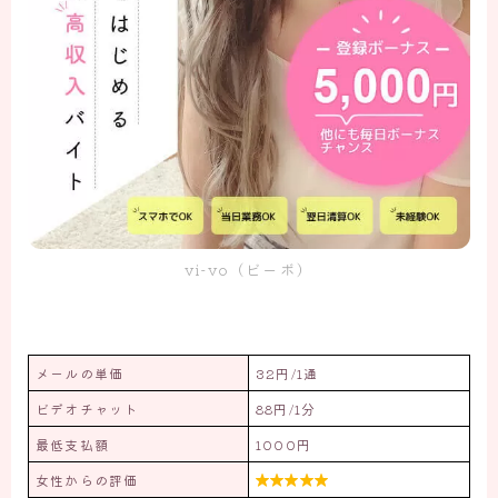
vi-vo（ビーボ）
メールの単価
32円/1通
ビデオチャット
88円/1分
最低支払額
1000円
女性からの評価
