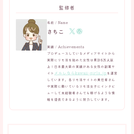
監修者
名前 / Name
さちこ
実績 / Achievements
プロデュースしているメディアサイトから
実際にリモ活を始めた女性は累計
5万人以
上
！日本最大級の実績がある女性の副業サ
メルレならkawaii-girls.jp
イト
を運営
しています。各リモ活サイトの責任者さん
や実際に働いているリモ活女子にインタビ
ューして未経験者さんでも稼げるような情
報を提供できるように努力しています。