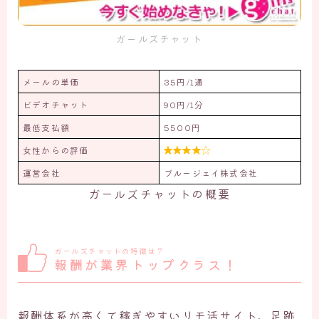
ガールズチャット
メールの単価
35円/1通
ビデオチャット
90円/1分
最低支払額
5500円
女性からの評価

運営会社
ブルージェイ株式会社
ガールズチャットの概要
ガールズチャットの特徴は？
報酬が業界トップクラス！
報酬体系が高くて稼ぎやすいリモ活サイト。足跡