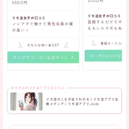
1000円
5550円
リモ活女子の口コミ
リモ活女子の口コミ
登録するだけでボー
ノンアダで働けて男性会員の質
えるしログボもある
が高い！
登録ボーナス500
今ならお祝い金GET
ビーボ(vi-vo)公式
ライブでゴーゴー公式サイト
おすすめのリモ活アプリはこちら
リモ活のことが全てわかる！リモ活アプリ比
較メディア｜リモ活アプリ.com