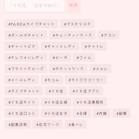
検索
FANZAライブチャット
アスタリスク
ガールズチャット
キューティーワーク
グラン
チャットピア
チャットレディ
チャトレ
テレフォンレディ
ビーボ
ファム
ブライトグループ
ポケットワーク
メルレ
メールレディ
モコム
ライブでゴーゴー
ライブチャット
リモ活
リモ活アプリ
リモ活サイト
リモ活主婦
リモ活事務所
リモ活口コミ
リモ活女子
主婦
内職
副業
副業詐欺
在宅ワーク
身バレ