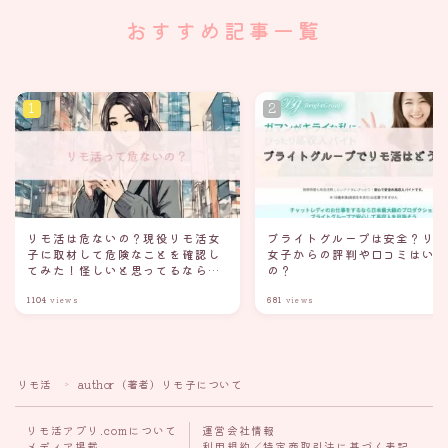
おすすめ記事一覧
リモ活は危ないの？現役リモ活女
ブライトグループは安全？リ
子に取材して危険なことを確認し
女子からの評判や口コミはい
てみた！怪しいと思ってるなら読
の？
んでみて
1104
views
681
views
リモ活
author（著者）リモ子について
＞
リモ活アプリ.comについて
運営会社情報
メディア掲載
利用規約／特定商取引法に基づく表記