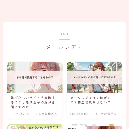
TAG
メールレディ
恥ずかしいバイト？後悔す
メールレディって稼げる
るの？リモ活女子の意見を
の？安全で危険はない？
聞いてみた
2024.08.15
リモ活の稼ぎ方
2024.06.27
リモ活の稼ぎ方