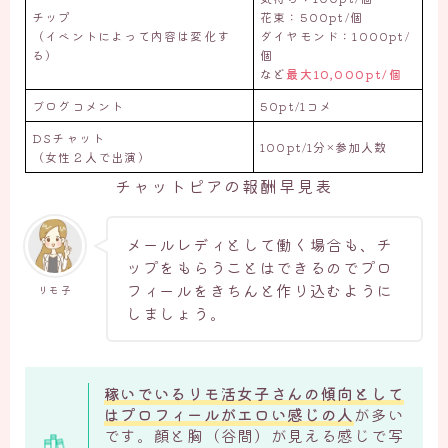
チップ
花束：500pt/個
（イベントによって内容は変化す
ダイヤモンド：1000pt/
る）
個
など
最大10,000pt/個
ブログコメント
50pt/1コメ
DSチャット
100pt/1分×参加人数
（女性２人で出演）
チャットピアの報酬早見表
メールレディとして働く場合も、チ
ップをもらうことはできるのでプロ
フィールをきちんと作り込むように
リモ子
しましょう。
稼いでいるリモ活女子さんの傾向として
はプロフィールがエロい感じの人
が多い
です。顔と胸（谷間）が見える感じで写