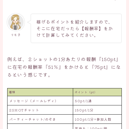
稼げるポイントを紹介しますので、
そこに在宅だったら【報酬率】をか
けて計算してみてください。
リモ子
例えば、２ショットの1分あたりの報酬『150pt』
に在宅の報酬率『51％』をかけると『75pt』にな
るという感じです。
種類
ポイント（pt）
メッセージ（メールレディ）
50pt/1通
2SHOTチャット
150pt/1分
パーティーチャット/のぞき
100pt/1分×参加人数
気持ち：100pt/個