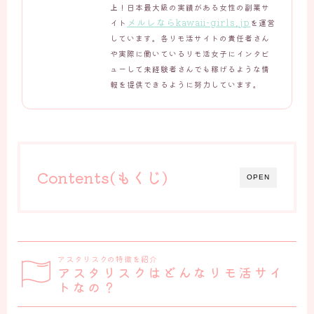
上
！日本最大級の実績がある女性の副業サ
メルレならkawaii-girls.jp
イト
を運営
しています。各リモ活サイトの責任者さん
や実際に働いているリモ活女子にインタビ
ューして未経験者さんでも稼げるような情
報を提供できるように努力しています。
Contents(もくじ)
OPEN
アスタリスクの特徴を紹介
アスタリスクはどんなリモ活サイ
トなの？