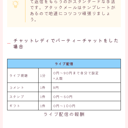
て返信をもらうのがスタンダードな手法
です。アタックメールはテンプレートが
あるので地道にコツコツ頑張りましょ
う。
チャットレディでパーティーチャットをした
場合
ライブ配信
0円〜90円まで自分で設定
ライブ視聴
1分
×人数
コメント
1件
9円
スタンプ
1件
0円～50円
ギフト
1件
0円～1０0円
ライブ配信の報酬