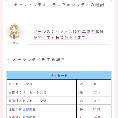
チャットレディ・テレフォンレディの報酬
ガールズチャットは
15秒単位で報酬
が発生する特徴があります
。
リモ子
メールレディをする場合
メッセージ
メッセージ受信
1通
35円
画像付きメッセージ受信
1通
40円
動画付きメッセージ受信
1通
50円
送信添付
画像
閲覧
1件
10円
送信添付
動画
閲覧
1件
25円