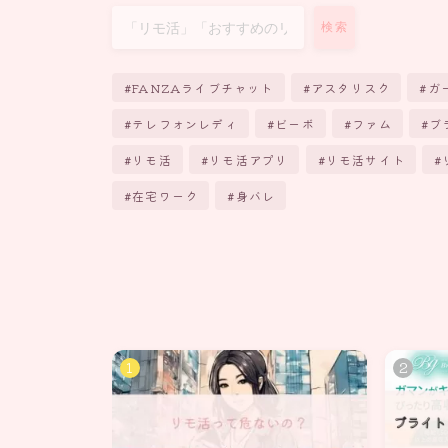
検索
FANZAライブチャット
アスタリスク
ガ
テレフォンレディ
ビーボ
ファム
ブ
リモ活
リモ活アプリ
リモ活サイト
在宅ワーク
身バレ