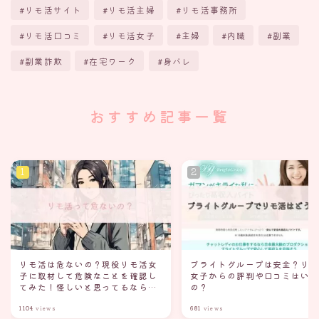
リモ活サイト
リモ活主婦
リモ活事務所
リモ活口コミ
リモ活女子
主婦
内職
副業
副業詐欺
在宅ワーク
身バレ
おすすめ記事一覧
リモ活は危ないの？現役リモ活女
ブライトグループは安全？リ
子に取材して危険なことを確認し
女子からの評判や口コミはい
てみた！怪しいと思ってるなら読
の？
んでみて
1104
views
681
views