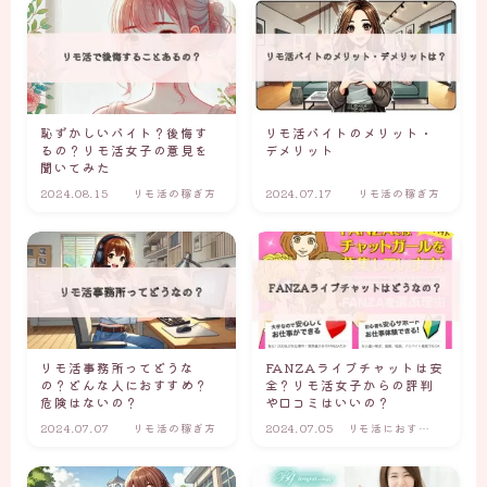
恥ずかしいバイト？後悔す
リモ活バイトのメリット・
るの？リモ活女子の意見を
デメリット
聞いてみた
2024.08.15
リモ活の稼ぎ方
2024.07.17
リモ活の稼ぎ方
リモ活事務所ってどうな
FANZAライブチャットは安
の？どんな人におすすめ？
全？リモ活女子からの評判
危険はないの？
や口コミはいいの？
2024.07.07
リモ活の稼ぎ方
2024.07.05
リモ活におすす
めのリモ活サイ
ト・アプリ