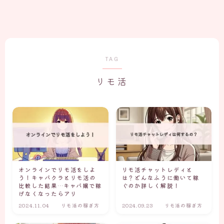
TAG
リモ活
オンラインでリモ活をしよ
リモ活チャットレディと
う！キャバクラとリモ活の
は？どんなふうに働いて稼
比較した結果…キャバ嬢で稼
ぐのか詳しく解説！
げなくなったらアリ
2024.11.04
リモ活の稼ぎ方
2024.09.23
リモ活の稼ぎ方