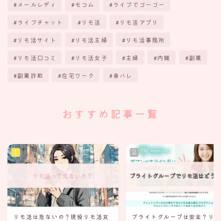
メールレディ
モコム
ライブでゴーゴー
ライブチャット
リモ活
リモ活アプリ
リモ活サイト
リモ活主婦
リモ活事務所
リモ活口コミ
リモ活女子
主婦
内職
副業
副業詐欺
在宅ワーク
身バレ
おすすめ記事一覧
リモ活は危ないの？現役リモ活女
ブライトグループは安全？リ